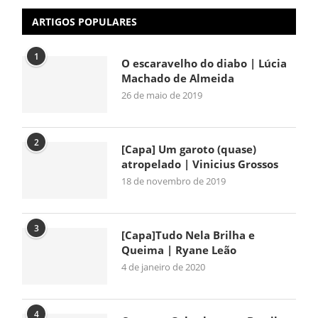
ARTIGOS POPULARES
1
O escaravelho do diabo | Lúcia
Machado de Almeida
26 de maio de 2019
2
[Capa] Um garoto (quase)
atropelado | Vinicius Grossos
18 de novembro de 2019
3
[Capa]Tudo Nela Brilha e
Queima | Ryane Leão
4 de janeiro de 2020
4