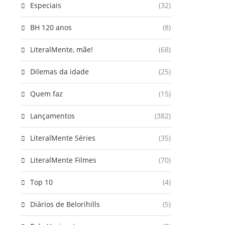
Especiais
(32)
BH 120 anos
(8)
LiteralMente, mãe!
(68)
Dilemas da idade
(25)
Quem faz
(15)
Lançamentos
(382)
LiteralMente Séries
(35)
LiteralMente Filmes
(70)
Top 10
(4)
Diários de Belorihills
(5)