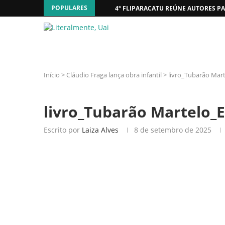
POPULARES
4º FLIPARACATU REÚNE AUTORES PA
Início
>
Cláudio Fraga lança obra infantil
>
livro_Tubarão Mart
livro_Tubarão Martelo_E
Escrito por
Laiza Alves
8 de setembro de 2025