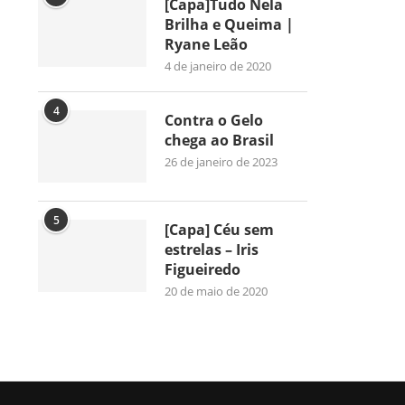
[Capa]Tudo Nela
Brilha e Queima |
Ryane Leão
4 de janeiro de 2020
4
Contra o Gelo
chega ao Brasil
26 de janeiro de 2023
5
[Capa] Céu sem
estrelas – Iris
Figueiredo
20 de maio de 2020