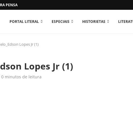
RA PENSAR O MUNDO...
PORTAL LITERAL
ESPECIAIS
HISTORIETAS
LITERA
elo_Edson Lopes Jr (1)
dson Lopes Jr (1)
0 minutos de leitura