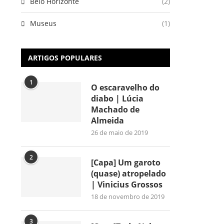
Belo Horizonte
(2)
Museus
(1)
ARTIGOS POPULARES
1
O escaravelho do
diabo | Lúcia
Machado de
Almeida
26 de maio de 2019
2
[Capa] Um garoto
(quase) atropelado
| Vinicius Grossos
18 de novembro de 2019
3