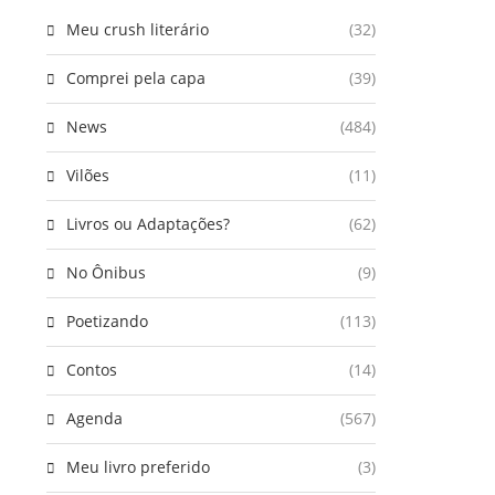
Meu crush literário
(32)
Comprei pela capa
(39)
News
(484)
Vilões
(11)
Livros ou Adaptações?
(62)
No Ônibus
(9)
Poetizando
(113)
Contos
(14)
Agenda
(567)
Meu livro preferido
(3)