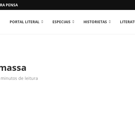
RA PENSAR O MUNDO...
PORTAL LITERAL
ESPECIAIS
HISTORIETAS
LITERA
 massa
 minutos de leitura