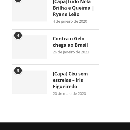
[Capa]Tudo Nela
Brilha e Queima |
Ryane Leão
4 de janeiro de 2020
4
Contra o Gelo
chega ao Brasil
26 de janeiro de 2023
5
[Capa] Céu sem
estrelas – Iris
Figueiredo
20 de maio de 2020