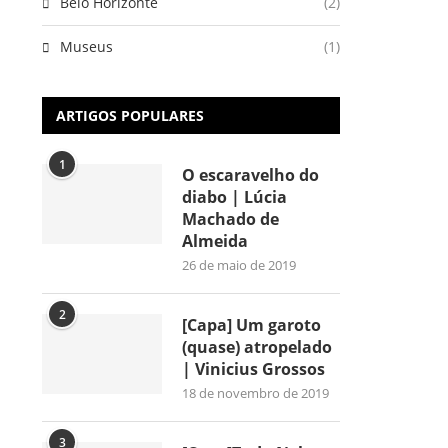
Belo Horizonte
(2)
Museus
(1)
ARTIGOS POPULARES
1
O escaravelho do
diabo | Lúcia
Machado de
Almeida
26 de maio de 2019
2
[Capa] Um garoto
(quase) atropelado
| Vinicius Grossos
18 de novembro de 2019
3