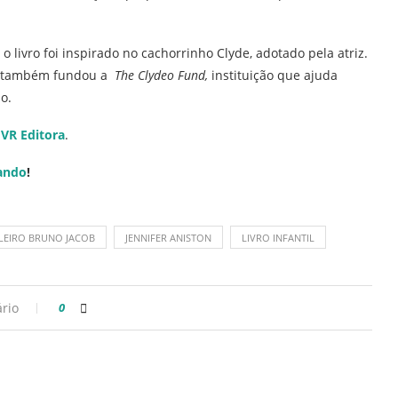
 o livro foi inspirado no cachorrinho Clyde, adotado pela atriz.
er também fundou a
The Clydeo Fund,
instituição que ajuda
o.
VR Editora
.
ando
!
ILEIRO BRUNO JACOB
JENNIFER ANISTON
LIVRO INFANTIL
rio
0