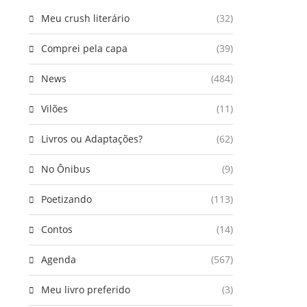
Meu crush literário
(32)
Comprei pela capa
(39)
News
(484)
Vilões
(11)
Livros ou Adaptações?
(62)
No Ônibus
(9)
Poetizando
(113)
Contos
(14)
Agenda
(567)
Meu livro preferido
(3)