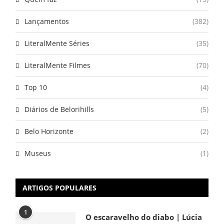
Lançamentos
(382)
LiteralMente Séries
(35)
LiteralMente Filmes
(70)
Top 10
(4)
Diários de Belorihills
(5)
Belo Horizonte
(2)
Museus
(1)
ARTIGOS POPULARES
1
O escaravelho do diabo | Lúcia