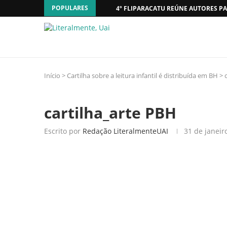
POPULARES
4º FLIPARACATU REÚNE AUTORES PA
Início
>
Cartilha sobre a leitura infantil é distribuída em BH
>
cartilha_arte PBH
Escrito por
Redação LiteralmenteUAI
31 de janeir