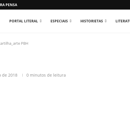
RA PENSAR O MUNDO...
PORTAL LITERAL
ESPECIAIS
HISTORIETAS
LITERA
cartilha_arte PBH
o de 2018
0 minutos de leitura