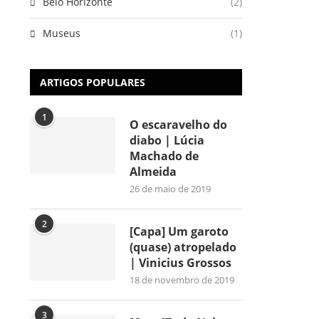
Belo Horizonte
(2)
Museus
(1)
ARTIGOS POPULARES
1
O escaravelho do
diabo | Lúcia
Machado de
Almeida
26 de maio de 2019
2
[Capa] Um garoto
(quase) atropelado
| Vinicius Grossos
18 de novembro de 2019
3