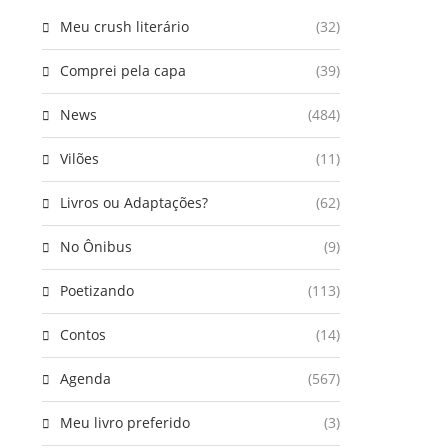
Meu crush literário
(32)
Comprei pela capa
(39)
News
(484)
Vilões
(11)
Livros ou Adaptações?
(62)
No Ônibus
(9)
Poetizando
(113)
Contos
(14)
Agenda
(567)
Meu livro preferido
(3)