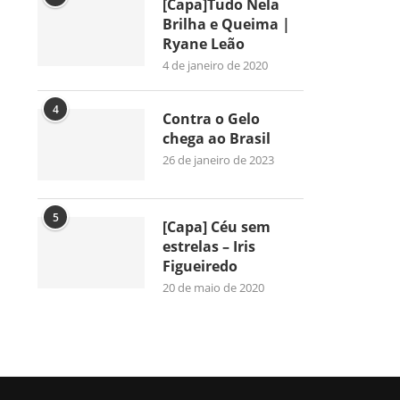
[Capa]Tudo Nela
Brilha e Queima |
Ryane Leão
4 de janeiro de 2020
4
Contra o Gelo
chega ao Brasil
26 de janeiro de 2023
5
[Capa] Céu sem
estrelas – Iris
Figueiredo
20 de maio de 2020