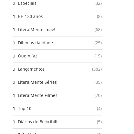
Especiais
(32)
BH 120 anos
(8)
LiteralMente, mãe!
(68)
Dilemas da idade
(25)
Quem faz
(15)
Lançamentos
(382)
LiteralMente Séries
(35)
LiteralMente Filmes
(70)
Top 10
(4)
Diários de Belorihills
(5)