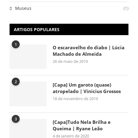
Museus
(1)
ARTIGOS POPULARES
1
O escaravelho do diabo | Lúcia
Machado de Almeida
26 de maio de 2019
2
[Capa] Um garoto (quase)
atropelado | Vinicius Grossos
18 de novembro de 2019
3
[Capa]Tudo Nela Brilha e
Queima | Ryane Leão
4 de janeiro de 2020