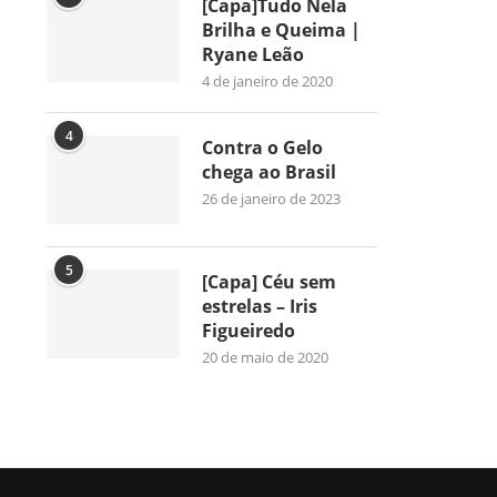
[Capa]Tudo Nela
Brilha e Queima |
Ryane Leão
4 de janeiro de 2020
4
Contra o Gelo
chega ao Brasil
26 de janeiro de 2023
5
[Capa] Céu sem
estrelas – Iris
Figueiredo
20 de maio de 2020