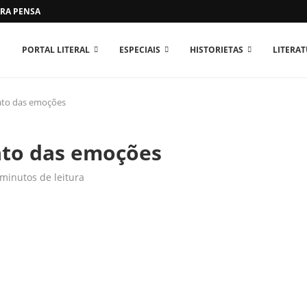
RA PENSAR O MUNDO...
PORTAL LITERAL
ESPECIAIS
HISTORIETAS
LITERA
ato das emoções
ato das emoções
 minutos de leitura