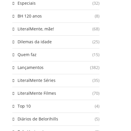
Especiais
(32)
BH 120 anos
(8)
LiteralMente, mãe!
(68)
Dilemas da idade
(25)
Quem faz
(15)
Lançamentos
(382)
LiteralMente Séries
(35)
LiteralMente Filmes
(70)
Top 10
(4)
Diários de Belorihills
(5)