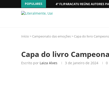
POPULARES
4º FLIPARACATU REÚNE AUTORES PA
Início
>
Campeonato das emoções
>
Capa do livro Campeon
Capa do livro Campeon
Escrito por
Laiza Alves
3 de janeiro de 2024
0