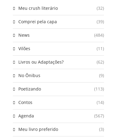
Meu crush literário
(32)
Comprei pela capa
(39)
News
(484)
Vilões
(11)
Livros ou Adaptações?
(62)
No Ônibus
(9)
Poetizando
(113)
Contos
(14)
Agenda
(567)
Meu livro preferido
(3)