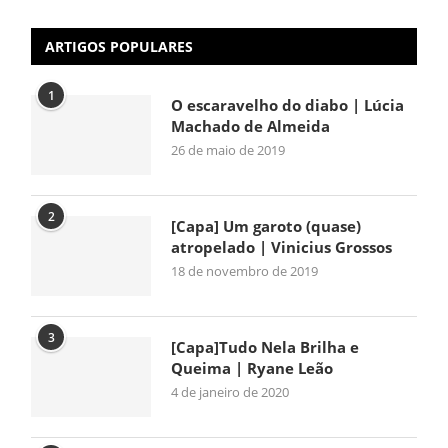
ARTIGOS POPULARES
1
O escaravelho do diabo | Lúcia
Machado de Almeida
26 de maio de 2019
2
[Capa] Um garoto (quase)
atropelado | Vinicius Grossos
18 de novembro de 2019
3
[Capa]Tudo Nela Brilha e
Queima | Ryane Leão
4 de janeiro de 2020