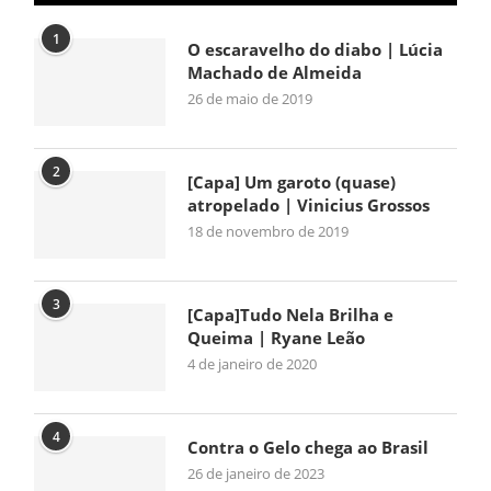
1
O escaravelho do diabo | Lúcia
Machado de Almeida
26 de maio de 2019
2
[Capa] Um garoto (quase)
atropelado | Vinicius Grossos
18 de novembro de 2019
3
[Capa]Tudo Nela Brilha e
Queima | Ryane Leão
4 de janeiro de 2020
4
Contra o Gelo chega ao Brasil
26 de janeiro de 2023