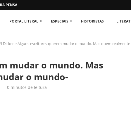
RA PENSAR O MUNDO...
PORTAL LITERAL
ESPECIAIS
HISTORIETAS
LITERA
l Dicker
>
Alguns escritores querem mudar o mundo. Mas quem realment
rem mudar o mundo. Mas
mudar o mundo-
0 minutos de leitura