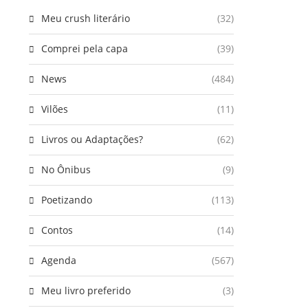
Meu crush literário
(32)
Comprei pela capa
(39)
News
(484)
Vilões
(11)
Livros ou Adaptações?
(62)
No Ônibus
(9)
Poetizando
(113)
Contos
(14)
Agenda
(567)
Meu livro preferido
(3)