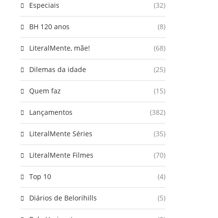
Especiais
(32)
BH 120 anos
(8)
LiteralMente, mãe!
(68)
Dilemas da idade
(25)
Quem faz
(15)
Lançamentos
(382)
LiteralMente Séries
(35)
LiteralMente Filmes
(70)
Top 10
(4)
Diários de Belorihills
(5)