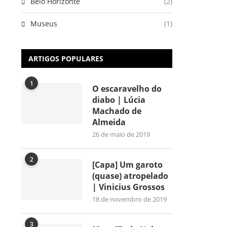
Belo Horizonte
(2)
Museus
(1)
ARTIGOS POPULARES
1
O escaravelho do
diabo | Lúcia
Machado de
Almeida
26 de maio de 2019
2
[Capa] Um garoto
(quase) atropelado
| Vinicius Grossos
18 de novembro de 2019
3