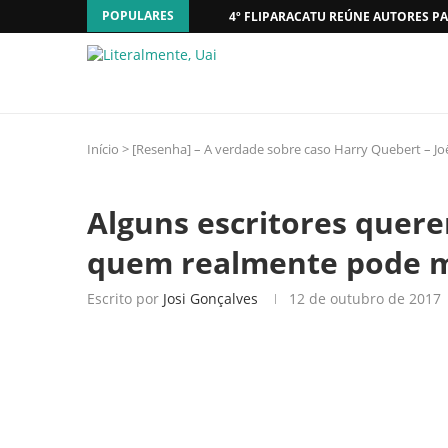
POPULARES
4º FLIPARACATU REÚNE AUTORES PA
Início
>
[Resenha] – A verdade sobre caso Harry Quebert – Joë
Alguns escritores que
quem realmente pode 
Escrito por
Josi Gonçalves
12 de outubro de 2017