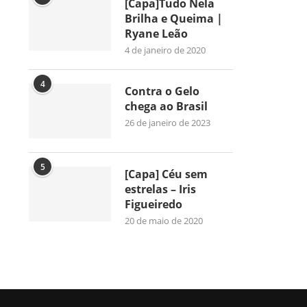
[Capa]Tudo Nela
Brilha e Queima |
Ryane Leão
4 de janeiro de 2020
4
Contra o Gelo
chega ao Brasil
26 de janeiro de 2023
5
[Capa] Céu sem
estrelas – Iris
Figueiredo
20 de maio de 2020