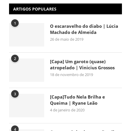
ARTIGOS POPULARES
1
O escaravelho do diabo | Lúcia
Machado de Almeida
26 de maio de 2019
2
[Capa] Um garoto (quase)
atropelado | Vinicius Grossos
18 de novembro de 2019
3
[Capa]Tudo Nela Brilha e
Queima | Ryane Leão
4 de janeiro de 2020
4