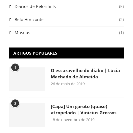
Diários de Belorihills
(5)
Belo Horizonte
(2)
Museus
(1)
ARTIGOS POPULARES
1
O escaravelho do diabo | Lúcia
Machado de Almeida
26 de maio de 2019
2
[Capa] Um garoto (quase)
atropelado | Vinicius Grossos
18 de novembro de 2019