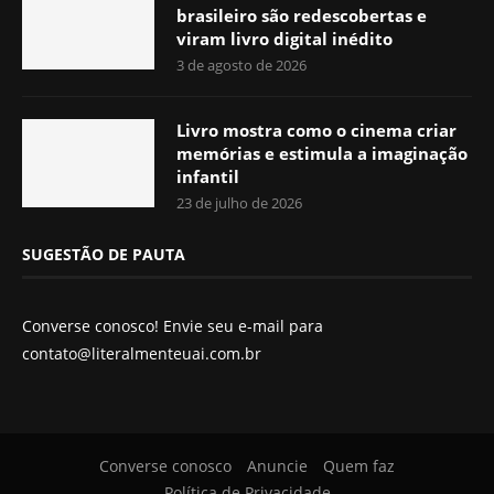
brasileiro são redescobertas e
viram livro digital inédito
3 de agosto de 2026
Livro mostra como o cinema criar
memórias e estimula a imaginação
infantil
23 de julho de 2026
SUGESTÃO DE PAUTA
Converse conosco! Envie seu e-mail para
contato@literalmenteuai.com.br
Converse conosco
Anuncie
Quem faz
Política de Privacidade