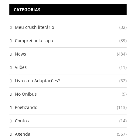
CATEGORIAS
Meu crush literário
(32)
Comprei pela capa
(39)
News
(484)
Vilões
(11)
Livros ou Adaptações?
(62)
No Ônibus
(9)
Poetizando
(113)
Contos
(14)
Agenda
(567)