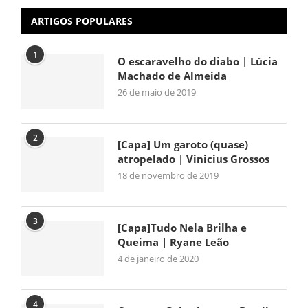
ARTIGOS POPULARES
1
O escaravelho do diabo | Lúcia
Machado de Almeida
26 de maio de 2019
2
[Capa] Um garoto (quase)
atropelado | Vinicius Grossos
18 de novembro de 2019
3
[Capa]Tudo Nela Brilha e
Queima | Ryane Leão
4 de janeiro de 2020
4