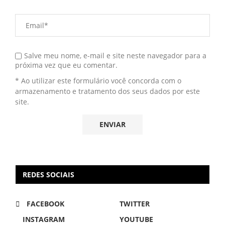
Salve meu nome, e-mail e site neste navegador para a
próxima vez que eu comentar.
* Ao utilizar este formulário você concorda com o
armazenamento e tratamento dos seus dados por este
site.
REDES SOCIAIS
FACEBOOK
TWITTER
INSTAGRAM
YOUTUBE