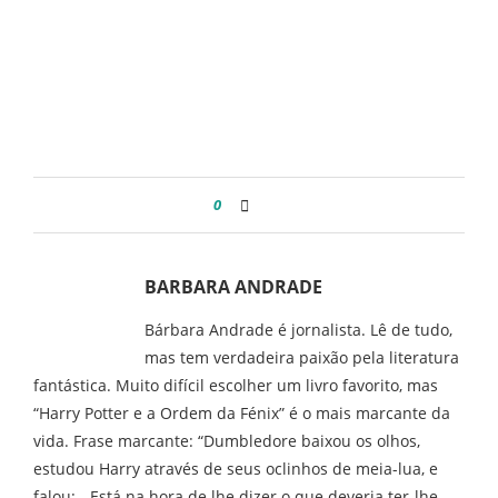
0
BARBARA ANDRADE
Bárbara Andrade é jornalista. Lê de tudo,
mas tem verdadeira paixão pela literatura
fantástica. Muito difícil escolher um livro favorito, mas
“Harry Potter e a Ordem da Fénix” é o mais marcante da
vida. Frase marcante: “Dumbledore baixou os olhos,
estudou Harry através de seus oclinhos de meia-lua, e
falou: - Está na hora de lhe dizer o que deveria ter-lhe