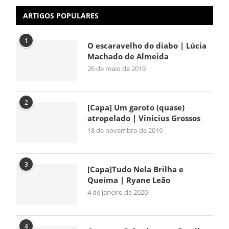
ARTIGOS POPULARES
1
O escaravelho do diabo | Lúcia
Machado de Almeida
26 de maio de 2019
2
[Capa] Um garoto (quase)
atropelado | Vinicius Grossos
18 de novembro de 2019
3
[Capa]Tudo Nela Brilha e
Queima | Ryane Leão
4 de janeiro de 2020
4