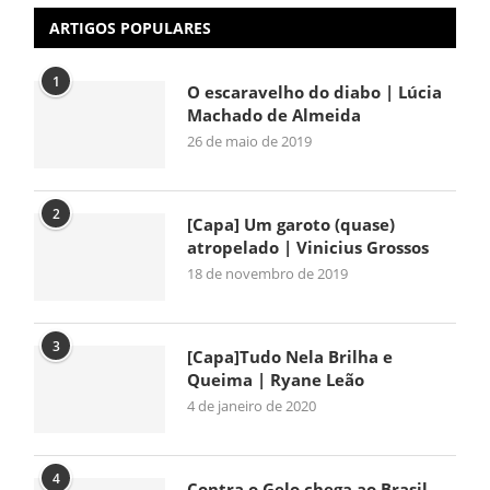
ARTIGOS POPULARES
1
O escaravelho do diabo | Lúcia
Machado de Almeida
26 de maio de 2019
2
[Capa] Um garoto (quase)
atropelado | Vinicius Grossos
18 de novembro de 2019
3
[Capa]Tudo Nela Brilha e
Queima | Ryane Leão
4 de janeiro de 2020
4
Contra o Gelo chega ao Brasil