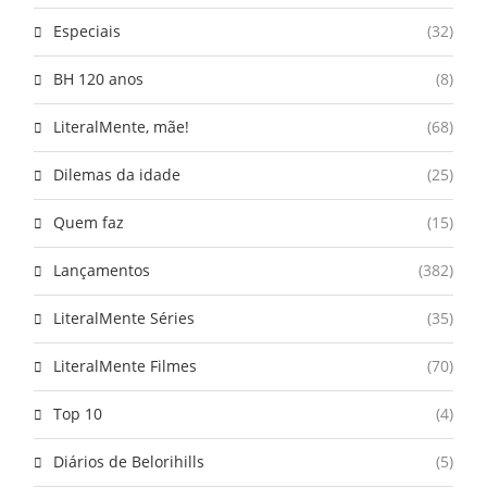
Especiais
(32)
BH 120 anos
(8)
LiteralMente, mãe!
(68)
Dilemas da idade
(25)
Quem faz
(15)
Lançamentos
(382)
LiteralMente Séries
(35)
LiteralMente Filmes
(70)
Top 10
(4)
Diários de Belorihills
(5)