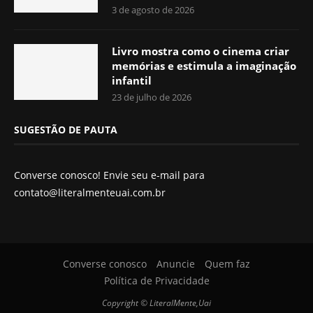
3 de agosto de 2026
Livro mostra como o cinema criar
memórias e estimula a imaginação
infantil
23 de julho de 2026
SUGESTÃO DE PAUTA
Converse conosco! Envie seu e-mail para
contato@literalmenteuai.com.br
Converse conosco
Anuncie
Quem faz
Política de Privacidade
Copyright © LiteralMente,Uai