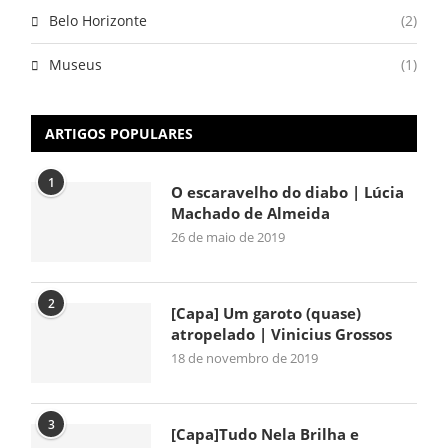
Belo Horizonte
(2)
Museus
(1)
ARTIGOS POPULARES
1
O escaravelho do diabo | Lúcia
Machado de Almeida
26 de maio de 2019
2
[Capa] Um garoto (quase)
atropelado | Vinicius Grossos
18 de novembro de 2019
3
[Capa]Tudo Nela Brilha e