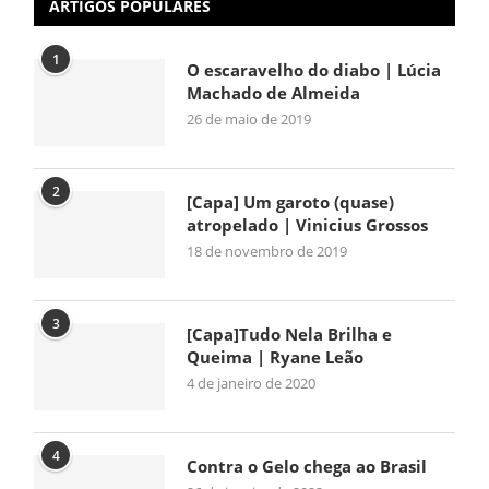
ARTIGOS POPULARES
1
O escaravelho do diabo | Lúcia
Machado de Almeida
26 de maio de 2019
2
[Capa] Um garoto (quase)
atropelado | Vinicius Grossos
18 de novembro de 2019
3
[Capa]Tudo Nela Brilha e
Queima | Ryane Leão
4 de janeiro de 2020
4
Contra o Gelo chega ao Brasil