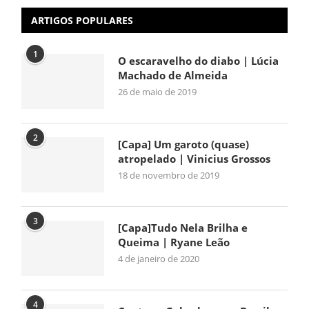
ARTIGOS POPULARES
1
O escaravelho do diabo | Lúcia
Machado de Almeida
26 de maio de 2019
2
[Capa] Um garoto (quase)
atropelado | Vinicius Grossos
18 de novembro de 2019
3
[Capa]Tudo Nela Brilha e
Queima | Ryane Leão
4 de janeiro de 2020
4