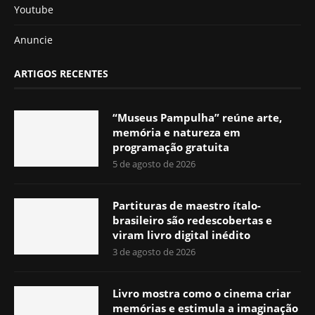
Youtube
Anuncie
ARTIGOS RECENTES
“Museus Pampulha” reúne arte,
memória e natureza em
programação gratuita
5 de agosto de 2026
Partituras de maestro ítalo-
brasileiro são redescobertas e
viram livro digital inédito
3 de agosto de 2026
Livro mostra como o cinema criar
memórias e estimula a imaginação