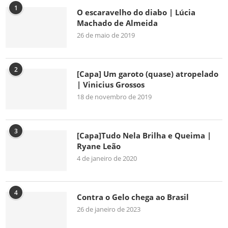
1
O escaravelho do diabo | Lúcia
Machado de Almeida
26 de maio de 2019
2
[Capa] Um garoto (quase) atropelado
| Vinicius Grossos
18 de novembro de 2019
3
[Capa]Tudo Nela Brilha e Queima |
Ryane Leão
4 de janeiro de 2020
4
Contra o Gelo chega ao Brasil
26 de janeiro de 2023