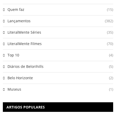
Quem faz
(15)
Lançamentos
(382)
LiteralMente Séries
(35)
LiteralMente Filmes
(70)
Top 10
(4)
Diários de Belorihills
(5)
Belo Horizonte
(2)
Museus
(1)
ARTIGOS POPULARES