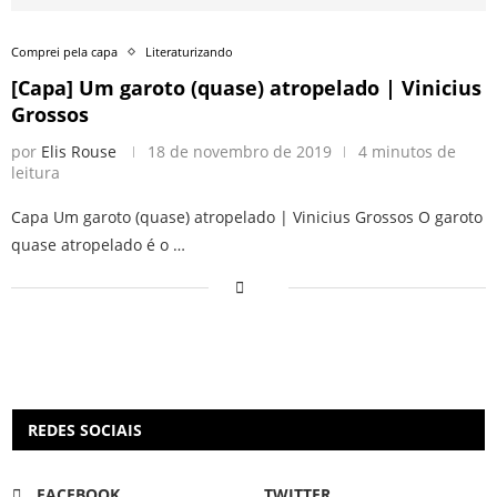
Comprei pela capa
Literaturizando
[Capa] Um garoto (quase) atropelado | Vinicius
Grossos
por
Elis Rouse
18 de novembro de 2019
4 minutos de
leitura
Capa Um garoto (quase) atropelado | Vinicius Grossos O garoto
quase atropelado é o …
REDES SOCIAIS
FACEBOOK
TWITTER