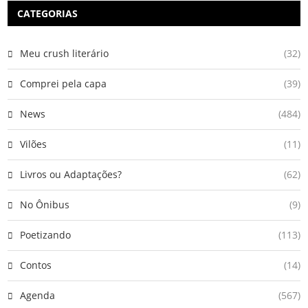
CATEGORIAS
Meu crush literário
(32)
Comprei pela capa
(39)
News
(484)
Vilões
(11)
Livros ou Adaptações?
(62)
No Ônibus
(9)
Poetizando
(113)
Contos
(14)
Agenda
(567)