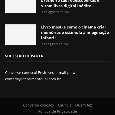
brasileiro são redescobertas e
viram livro digital inédito
3 de agosto de 2026
Livro mostra como o cinema criar
memórias e estimula a imaginação
infantil
23 de julho de 2026
SUGESTÃO DE PAUTA
Converse conosco! Envie seu e-mail para
contato@literalmenteuai.com.br
Converse conosco
Anuncie
Quem faz
Política de Privacidade