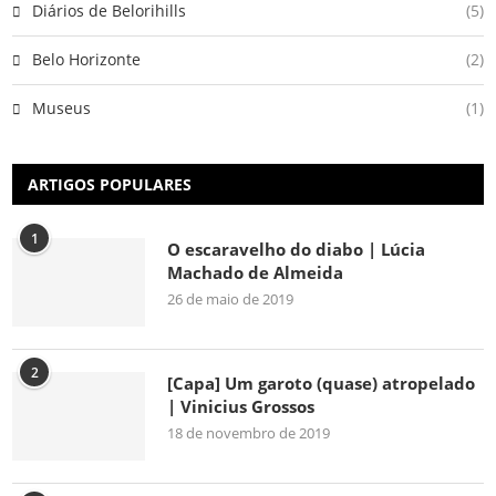
Diários de Belorihills
(5)
Belo Horizonte
(2)
Museus
(1)
ARTIGOS POPULARES
1
O escaravelho do diabo | Lúcia
Machado de Almeida
26 de maio de 2019
2
[Capa] Um garoto (quase) atropelado
| Vinicius Grossos
18 de novembro de 2019