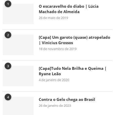
1
O escaravelho do diabo | Lúcia
Machado de Almeida
26 de maio de 2019
2
[Capa] Um garoto (quase) atropelado
| Vinicius Grossos
18 de novembro de 2019
3
[Capa]Tudo Nela Brilha e Queima |
Ryane Leão
4 de janeiro de 2020
4
Contra o Gelo chega ao Brasil
26 de janeiro de 2023