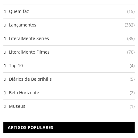
Quem faz
(15)
Lançamentos
(382)
LiteralMente Séries
(35)
LiteralMente Filmes
(70)
Top 10
(4)
Diários de Belorihills
(5)
Belo Horizonte
(2)
Museus
(1)
ARTIGOS POPULARES