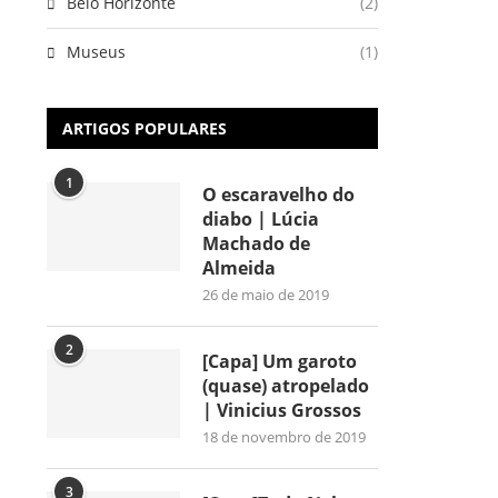
Belo Horizonte
(2)
Museus
(1)
ARTIGOS POPULARES
1
O escaravelho do
diabo | Lúcia
Machado de
Almeida
26 de maio de 2019
2
[Capa] Um garoto
(quase) atropelado
| Vinicius Grossos
18 de novembro de 2019
3