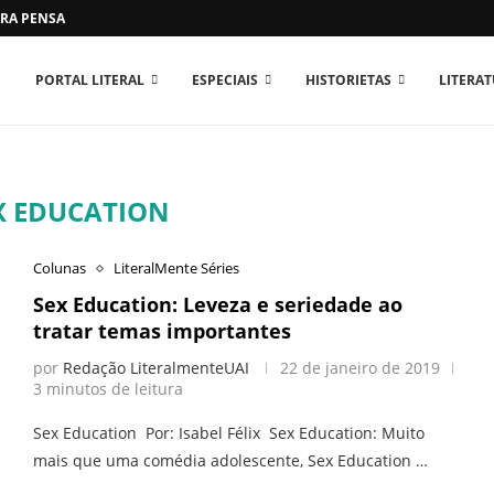
RA PENSAR O MUNDO...
PORTAL LITERAL
ESPECIAIS
HISTORIETAS
LITERA
X EDUCATION
Colunas
LiteralMente Séries
Sex Education: Leveza e seriedade ao
tratar temas importantes
por
Redação LiteralmenteUAI
22 de janeiro de 2019
3 minutos de leitura
Sex Education Por: Isabel Félix Sex Education: Muito
mais que uma comédia adolescente, Sex Education …