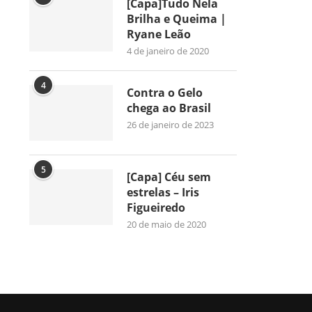
[Capa]Tudo Nela
Brilha e Queima |
Ryane Leão
4 de janeiro de 2020
4
Contra o Gelo
chega ao Brasil
26 de janeiro de 2023
5
[Capa] Céu sem
estrelas – Iris
Figueiredo
20 de maio de 2020