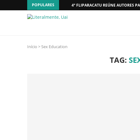
POPULARES
4º FLIPARACATU REÚNE AUTORES PA
Início
>
Sex Education
TAG:
SE