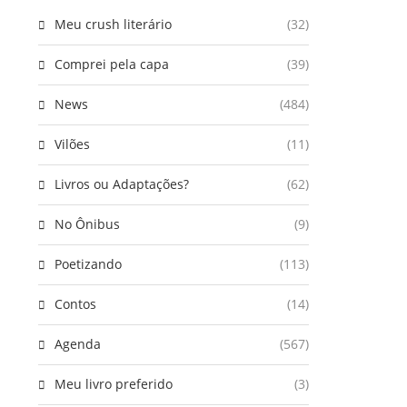
Meu crush literário
(32)
Comprei pela capa
(39)
News
(484)
Vilões
(11)
Livros ou Adaptações?
(62)
No Ônibus
(9)
Poetizando
(113)
Contos
(14)
Agenda
(567)
Meu livro preferido
(3)