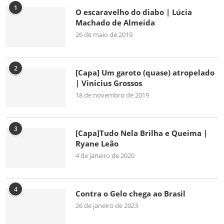
1
O escaravelho do diabo | Lúcia
Machado de Almeida
26 de maio de 2019
2
[Capa] Um garoto (quase) atropelado
| Vinicius Grossos
18 de novembro de 2019
3
[Capa]Tudo Nela Brilha e Queima |
Ryane Leão
4 de janeiro de 2020
4
Contra o Gelo chega ao Brasil
26 de janeiro de 2023