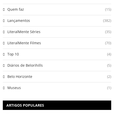
Quem faz
(15)
Lançamentos
(382)
LiteralMente Séries
(35)
LiteralMente Filmes
(70)
Top 10
(4)
Diários de Belorihills
(5)
Belo Horizonte
(2)
Museus
(1)
ARTIGOS POPULARES