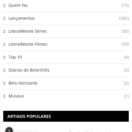
Quem faz
(15)
Lançamentos
(382)
LiteralMente Séries
(35)
LiteralMente Filmes
(70)
Top 10
(4)
Diários de Belorihills
(5)
Belo Horizonte
(2)
Museus
(1)
ARTIGOS POPULARES
1