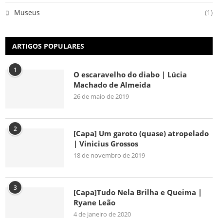
Museus
(1)
ARTIGOS POPULARES
1
O escaravelho do diabo | Lúcia
Machado de Almeida
26 de maio de 2019
2
[Capa] Um garoto (quase) atropelado
| Vinicius Grossos
18 de novembro de 2019
3
[Capa]Tudo Nela Brilha e Queima |
Ryane Leão
4 de janeiro de 2020