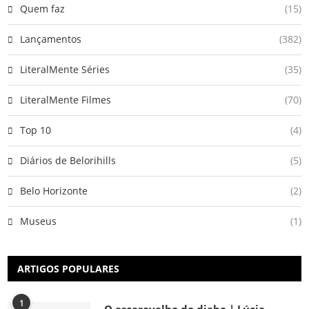
Quem faz
(15)
Lançamentos
(382)
LiteralMente Séries
(35)
LiteralMente Filmes
(70)
Top 10
(4)
Diários de Belorihills
(5)
Belo Horizonte
(2)
Museus
(1)
ARTIGOS POPULARES
1