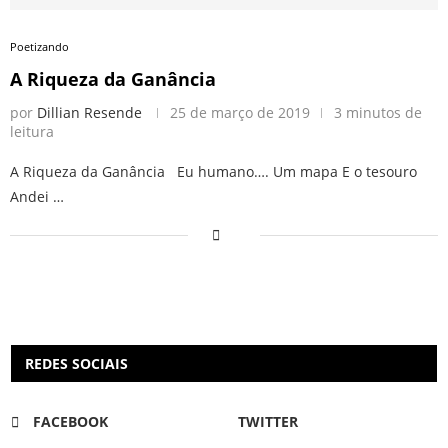
Poetizando
A Riqueza da Ganância
por
Dillian Resende
25 de março de 2019
3 minutos de
leitura
A Riqueza da Ganância Eu humano…. Um mapa E o tesouro
Andei …
REDES SOCIAIS
FACEBOOK
TWITTER