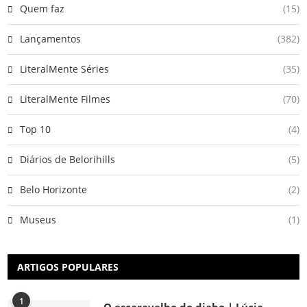
Quem faz
(15)
Lançamentos
(382)
LiteralMente Séries
(35)
LiteralMente Filmes
(70)
Top 10
(4)
Diários de Belorihills
(5)
Belo Horizonte
(2)
Museus
(1)
ARTIGOS POPULARES
1