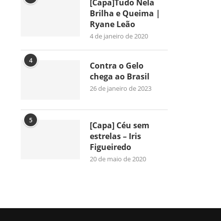
[Capa]Tudo Nela
Brilha e Queima |
Ryane Leão
4 de janeiro de 2020
4
Contra o Gelo
chega ao Brasil
26 de janeiro de 2023
5
[Capa] Céu sem
estrelas – Iris
Figueiredo
20 de maio de 2020