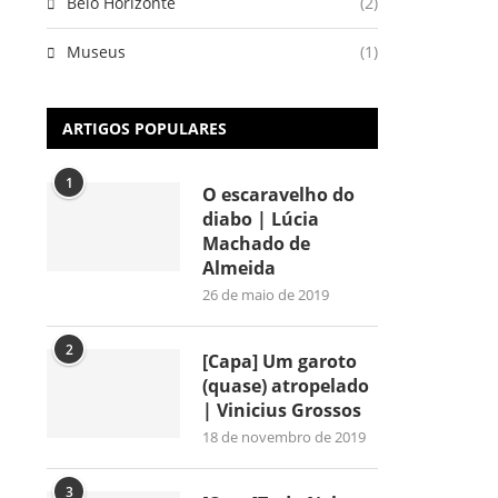
Belo Horizonte
(2)
Museus
(1)
ARTIGOS POPULARES
1
O escaravelho do
diabo | Lúcia
Machado de
Almeida
26 de maio de 2019
2
[Capa] Um garoto
(quase) atropelado
| Vinicius Grossos
18 de novembro de 2019
3