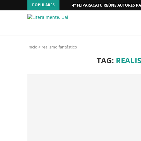
POPULARES
4º FLIPARACATU REÚNE AUTORES PA
Início
>
realismo fantástico
TAG:
REALI