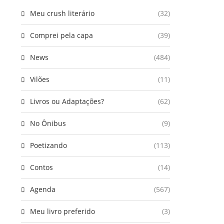
Meu crush literário
(32)
Comprei pela capa
(39)
News
(484)
Vilões
(11)
Livros ou Adaptações?
(62)
No Ônibus
(9)
Poetizando
(113)
Contos
(14)
Agenda
(567)
Meu livro preferido
(3)