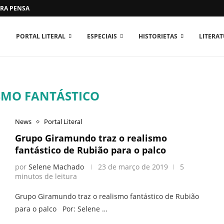
RA PENSAR O MUNDO...
PORTAL LITERAL
ESPECIAIS
HISTORIETAS
LITERA
SMO FANTÁSTICO
News
Portal Literal
Grupo Giramundo traz o realismo
fantástico de Rubião para o palco
por
Selene Machado
23 de março de 2019
5
minutos de leitura
Grupo Giramundo traz o realismo fantástico de Rubião
para o palco Por: Selene …