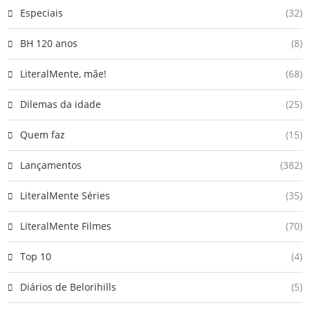
Especiais
(32)
BH 120 anos
(8)
LiteralMente, mãe!
(68)
Dilemas da idade
(25)
Quem faz
(15)
Lançamentos
(382)
LiteralMente Séries
(35)
LiteralMente Filmes
(70)
Top 10
(4)
Diários de Belorihills
(5)