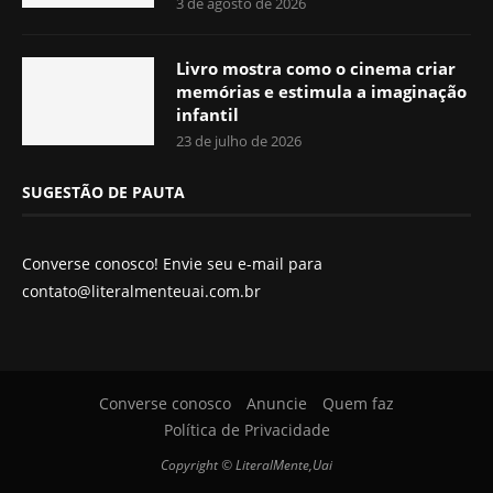
3 de agosto de 2026
Livro mostra como o cinema criar
memórias e estimula a imaginação
infantil
23 de julho de 2026
SUGESTÃO DE PAUTA
Converse conosco! Envie seu e-mail para
contato@literalmenteuai.com.br
Converse conosco
Anuncie
Quem faz
Política de Privacidade
Copyright © LiteralMente,Uai