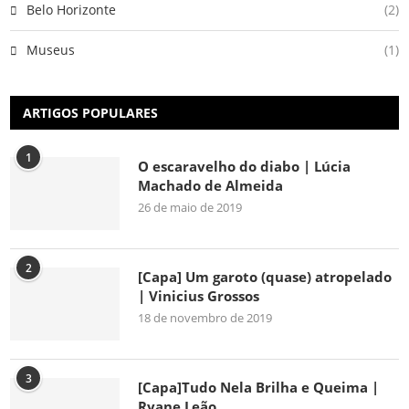
Belo Horizonte
(2)
Museus
(1)
ARTIGOS POPULARES
1
O escaravelho do diabo | Lúcia
Machado de Almeida
26 de maio de 2019
2
[Capa] Um garoto (quase) atropelado
| Vinicius Grossos
18 de novembro de 2019
3
[Capa]Tudo Nela Brilha e Queima |
Ryane Leão