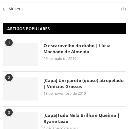
Museus
(1)
ARTIGOS POPULARES
1
O escaravelho do diabo | Lúcia
Machado de Almeida
26 de maio de 2019
2
[Capa] Um garoto (quase) atropelado
| Vinicius Grossos
18 de novembro de 2019
3
[Capa]Tudo Nela Brilha e Queima |
Ryane Leão
4 de janeiro de 2020