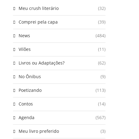
Meu crush literário
(32)
Comprei pela capa
(39)
News
(484)
Vilões
(11)
Livros ou Adaptações?
(62)
No Ônibus
(9)
Poetizando
(113)
Contos
(14)
Agenda
(567)
Meu livro preferido
(3)