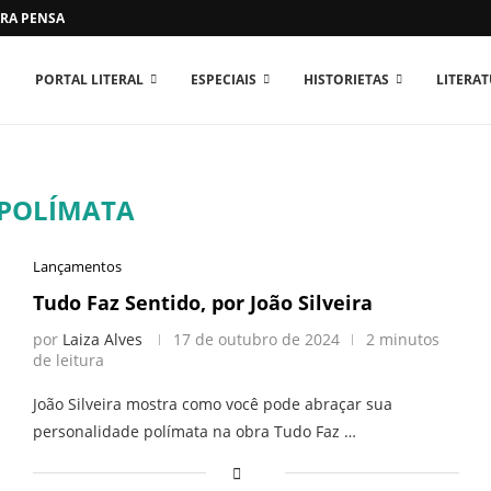
RA PENSAR O MUNDO...
PORTAL LITERAL
ESPECIAIS
HISTORIETAS
LITERA
POLÍMATA
Lançamentos
Tudo Faz Sentido, por João Silveira
por
Laiza Alves
17 de outubro de 2024
2 minutos
de leitura
João Silveira mostra como você pode abraçar sua
personalidade polímata na obra Tudo Faz …