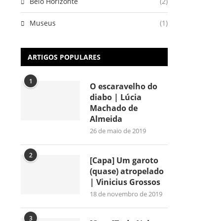
Belo Horizonte
(2)
Museus
(1)
ARTIGOS POPULARES
1
O escaravelho do
diabo | Lúcia
Machado de
Almeida
26 de maio de 2019
2
[Capa] Um garoto
(quase) atropelado
| Vinicius Grossos
18 de novembro de 2019
3