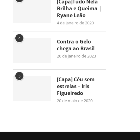
[Capa]Tudo Nela
Brilha e Queima |
Ryane Leão
4 de janeiro de 2020
4
Contra o Gelo
chega ao Brasil
26 de janeiro de 2023
5
[Capa] Céu sem
estrelas – Iris
Figueiredo
20 de maio de 2020