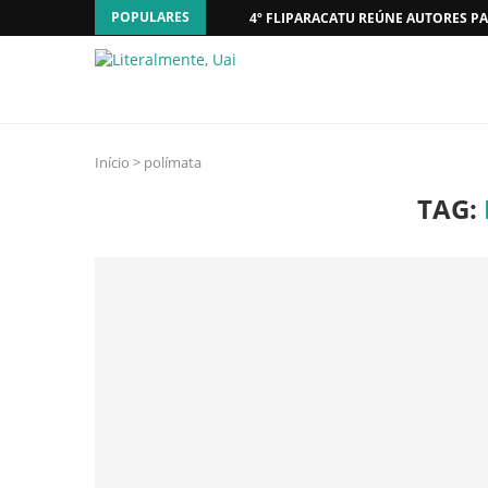
POPULARES
4º FLIPARACATU REÚNE AUTORES PA
Início
>
polímata
TAG: