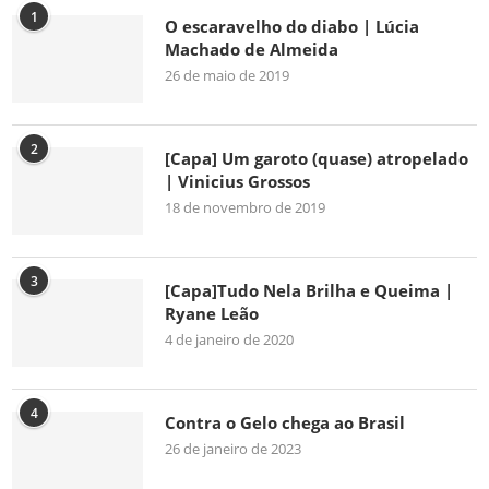
1
O escaravelho do diabo | Lúcia
Machado de Almeida
26 de maio de 2019
2
[Capa] Um garoto (quase) atropelado
| Vinicius Grossos
18 de novembro de 2019
3
[Capa]Tudo Nela Brilha e Queima |
Ryane Leão
4 de janeiro de 2020
4
Contra o Gelo chega ao Brasil
26 de janeiro de 2023