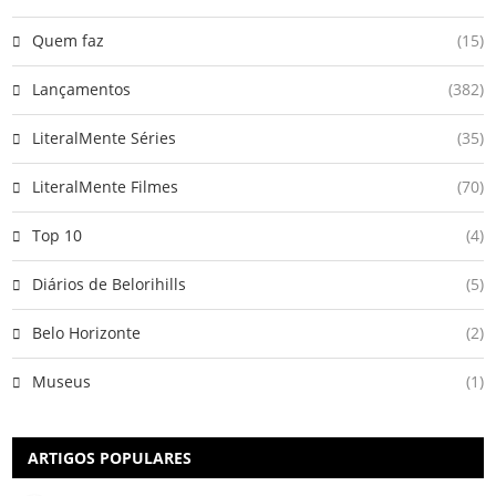
Quem faz
(15)
Lançamentos
(382)
LiteralMente Séries
(35)
LiteralMente Filmes
(70)
Top 10
(4)
Diários de Belorihills
(5)
Belo Horizonte
(2)
Museus
(1)
ARTIGOS POPULARES