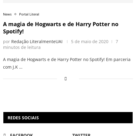
News
Portal Literal
A magia de Hogwarts e de Harry Potter no
Spotify!
por
Redação LiteralmenteUAI
5 de maio de 2020
7
minutos de leitura
A magia de Hogwarts e de Harry Potter no Spotify! Em parceria
com J.K …
REDES SOCIAIS
FACEBOOK
TWITTER