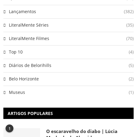
Lançamentos
(382)
LiteralMente Séries
(35)
LiteralMente Filmes
(70)
Top 10
(4)
Diários de Belorihills
(5)
Belo Horizonte
(2)
Museus
(1)
ARTIGOS POPULARES
1
O escaravelho do diabo | Lúcia