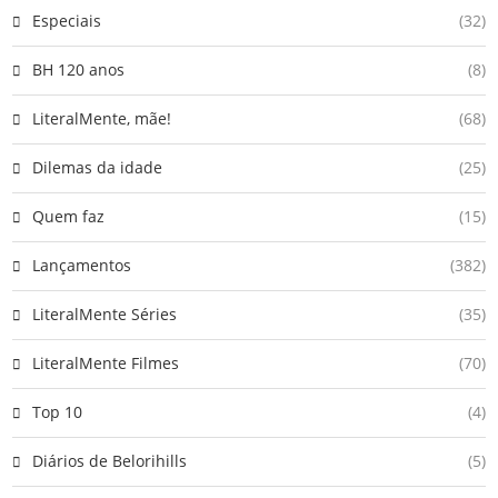
Especiais
(32)
BH 120 anos
(8)
LiteralMente, mãe!
(68)
Dilemas da idade
(25)
Quem faz
(15)
Lançamentos
(382)
LiteralMente Séries
(35)
LiteralMente Filmes
(70)
Top 10
(4)
Diários de Belorihills
(5)