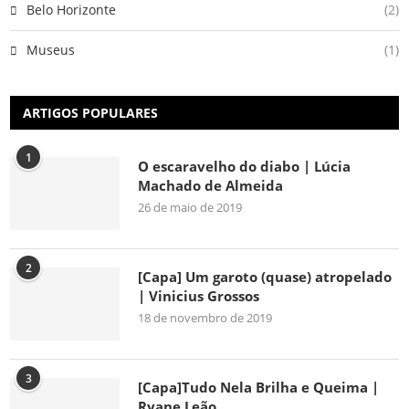
Belo Horizonte
(2)
Museus
(1)
ARTIGOS POPULARES
1
O escaravelho do diabo | Lúcia
Machado de Almeida
26 de maio de 2019
2
[Capa] Um garoto (quase) atropelado
| Vinicius Grossos
18 de novembro de 2019
3
[Capa]Tudo Nela Brilha e Queima |
Ryane Leão