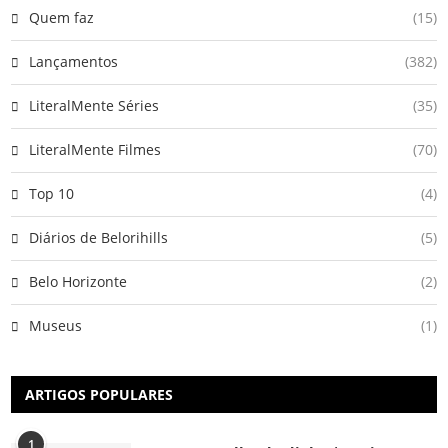
Quem faz
(15)
Lançamentos
(382)
LiteralMente Séries
(35)
LiteralMente Filmes
(70)
Top 10
(4)
Diários de Belorihills
(5)
Belo Horizonte
(2)
Museus
(1)
ARTIGOS POPULARES
1