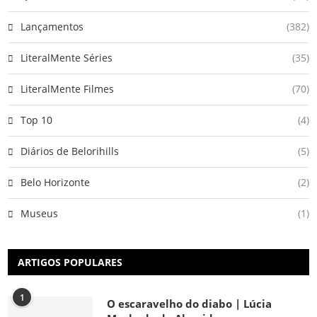
Lançamentos
(382)
LiteralMente Séries
(35)
LiteralMente Filmes
(70)
Top 10
(4)
Diários de Belorihills
(5)
Belo Horizonte
(2)
Museus
(1)
ARTIGOS POPULARES
1
O escaravelho do diabo | Lúcia