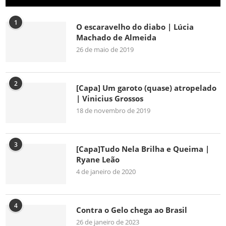
1
O escaravelho do diabo | Lúcia
Machado de Almeida
26 de maio de 2019
2
[Capa] Um garoto (quase) atropelado
| Vinicius Grossos
18 de novembro de 2019
3
[Capa]Tudo Nela Brilha e Queima |
Ryane Leão
4 de janeiro de 2020
4
Contra o Gelo chega ao Brasil
26 de janeiro de 2023