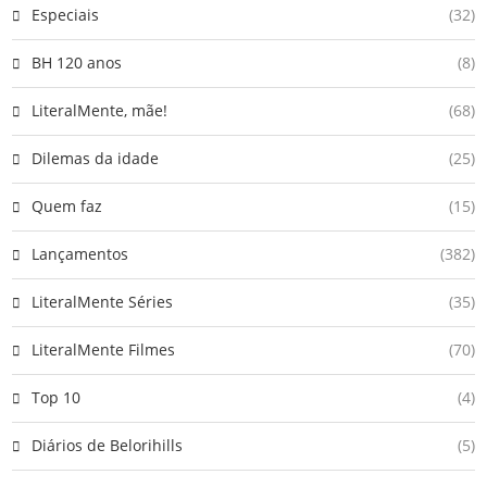
Especiais
(32)
BH 120 anos
(8)
LiteralMente, mãe!
(68)
Dilemas da idade
(25)
Quem faz
(15)
Lançamentos
(382)
LiteralMente Séries
(35)
LiteralMente Filmes
(70)
Top 10
(4)
Diários de Belorihills
(5)