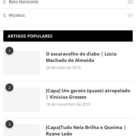
Belo Horizonte
(2)
Museus
(1)
ARTIGOS POPULARES
1
O escaravelho do diabo | Lúcia
Machado de Almeida
26 de maio de 2019
2
[Capa] Um garoto (quase) atropelado
| Vinicius Grossos
18 de novembro de 2019
3
[Capa]Tudo Nela Brilha e Queima |
Ryane Leão