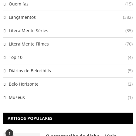
Quem faz
(15)
Lançamentos
(382)
LiteralMente Séries
(35)
LiteralMente Filmes
(70)
Top 10
(4)
Diários de Belorihills
(5)
Belo Horizonte
(2)
Museus
(1)
ARTIGOS POPULARES
1