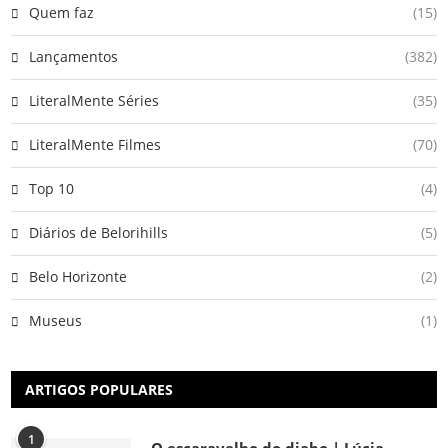
Quem faz
(15)
Lançamentos
(382)
LiteralMente Séries
(35)
LiteralMente Filmes
(70)
Top 10
(4)
Diários de Belorihills
(5)
Belo Horizonte
(2)
Museus
(1)
ARTIGOS POPULARES
1