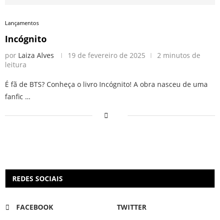
Lançamentos
Incógnito
por
Laiza Alves
19 de fevereiro de 2025
2 minutos de
leitura
É fã de BTS? Conheça o livro Incógnito! A obra nasceu de uma
fanfic …
REDES SOCIAIS
FACEBOOK
TWITTER