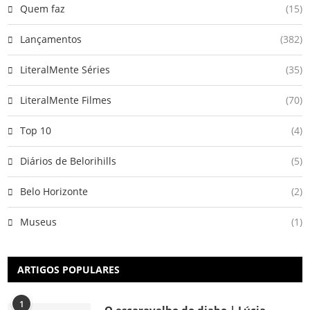
Quem faz
(15)
Lançamentos
(382)
LiteralMente Séries
(35)
LiteralMente Filmes
(70)
Top 10
(4)
Diários de Belorihills
(5)
Belo Horizonte
(2)
Museus
(1)
ARTIGOS POPULARES
1