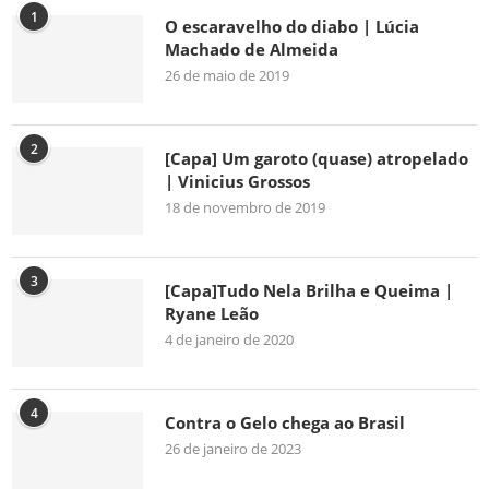
1
O escaravelho do diabo | Lúcia
Machado de Almeida
26 de maio de 2019
2
[Capa] Um garoto (quase) atropelado
| Vinicius Grossos
18 de novembro de 2019
3
[Capa]Tudo Nela Brilha e Queima |
Ryane Leão
4 de janeiro de 2020
4
Contra o Gelo chega ao Brasil
26 de janeiro de 2023