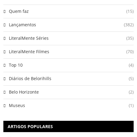
Quem faz
(15)
Lançamentos
(382)
LiteralMente Séries
(35)
LiteralMente Filmes
(70)
Top 10
(4)
Diários de Belorihills
(5)
Belo Horizonte
(2)
Museus
(1)
ARTIGOS POPULARES