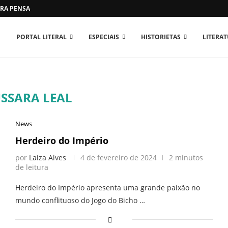
RA PENSAR O MUNDO...
PORTAL LITERAL
ESPECIAIS
HISTORIETAS
LITERA
USSARA LEAL
News
Herdeiro do Império
por
Laiza Alves
4 de fevereiro de 2024
2 minutos
de leitura
Herdeiro do Império apresenta uma grande paixão no
mundo conflituoso do Jogo do Bicho …