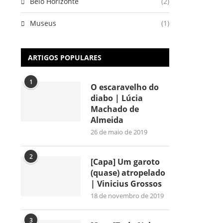
Belo Horizonte
(2)
Museus
(1)
ARTIGOS POPULARES
1
O escaravelho do
diabo | Lúcia
Machado de
Almeida
26 de maio de 2019
2
[Capa] Um garoto
(quase) atropelado
| Vinicius Grossos
18 de novembro de 2019
3