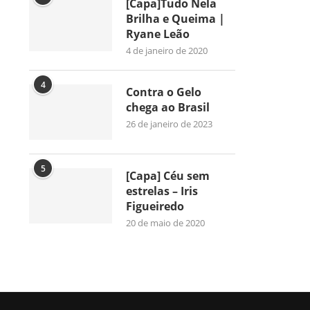
[Capa]Tudo Nela
Brilha e Queima |
Ryane Leão
4 de janeiro de 2020
4
Contra o Gelo
chega ao Brasil
26 de janeiro de 2023
5
[Capa] Céu sem
estrelas – Iris
Figueiredo
20 de maio de 2020