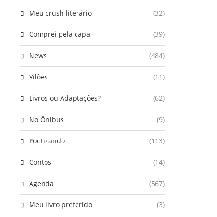
Meu crush literário
(32)
Comprei pela capa
(39)
News
(484)
Vilões
(11)
Livros ou Adaptações?
(62)
No Ônibus
(9)
Poetizando
(113)
Contos
(14)
Agenda
(567)
Meu livro preferido
(3)