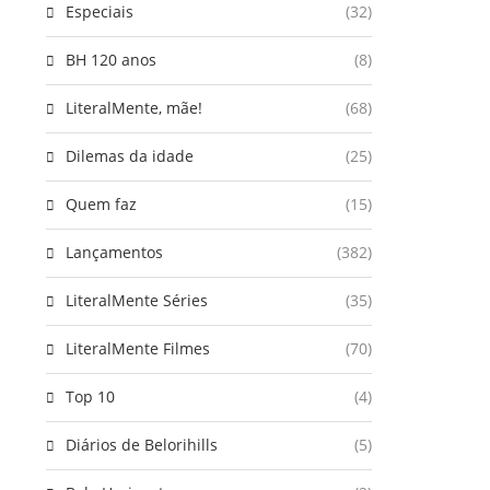
Especiais
(32)
BH 120 anos
(8)
LiteralMente, mãe!
(68)
Dilemas da idade
(25)
Quem faz
(15)
Lançamentos
(382)
LiteralMente Séries
(35)
LiteralMente Filmes
(70)
Top 10
(4)
Diários de Belorihills
(5)