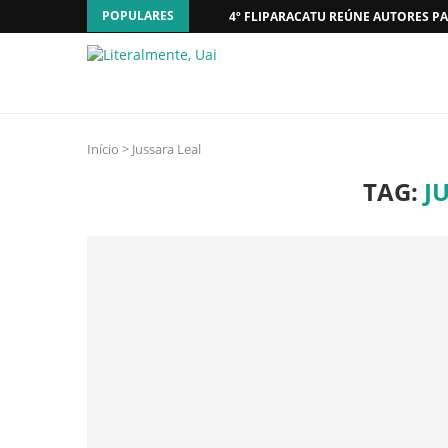
POPULARES
4º FLIPARACATU REÚNE AUTORES PA
Início
>
Jussara Leal
TAG:
J