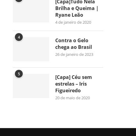
[Capa]Tudo Nela
Brilha e Queima |
Ryane Leão
4 de janeiro de 2020
4
Contra o Gelo
chega ao Brasil
26 de janeiro de 2023
5
[Capa] Céu sem
estrelas – Iris
Figueiredo
20 de maio de 2020