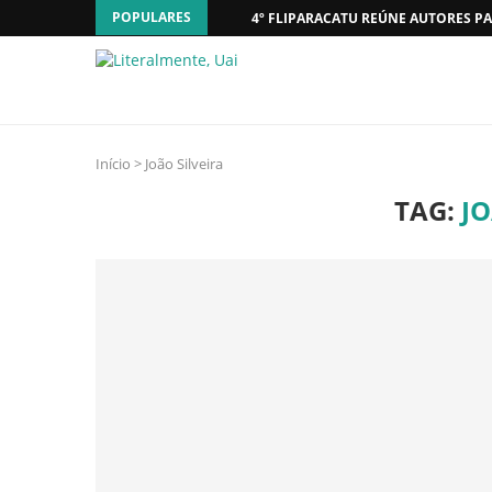
POPULARES
4º FLIPARACATU REÚNE AUTORES PA
Início
>
João Silveira
TAG:
JO