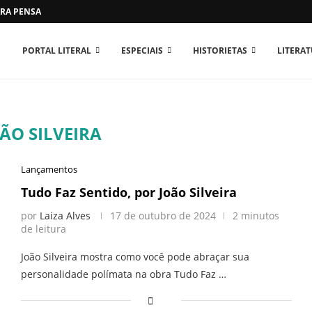
RA PENSAR O MUNDO...
PORTAL LITERAL
ESPECIAIS
HISTORIETAS
LITERA
ÃO SILVEIRA
Lançamentos
Tudo Faz Sentido, por João Silveira
por
Laiza Alves
17 de outubro de 2024
2 minutos
de leitura
João Silveira mostra como você pode abraçar sua
personalidade polímata na obra Tudo Faz …