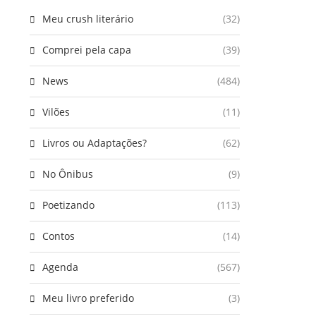
Meu crush literário
(32)
Comprei pela capa
(39)
News
(484)
Vilões
(11)
Livros ou Adaptações?
(62)
No Ônibus
(9)
Poetizando
(113)
Contos
(14)
Agenda
(567)
Meu livro preferido
(3)