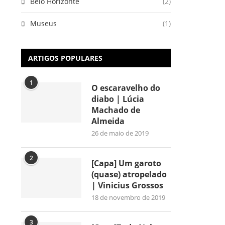
Belo Horizonte
(2)
Museus
(1)
ARTIGOS POPULARES
1
O escaravelho do
diabo | Lúcia
Machado de
Almeida
26 de maio de 2019
2
[Capa] Um garoto
(quase) atropelado
| Vinicius Grossos
18 de novembro de 2019
3