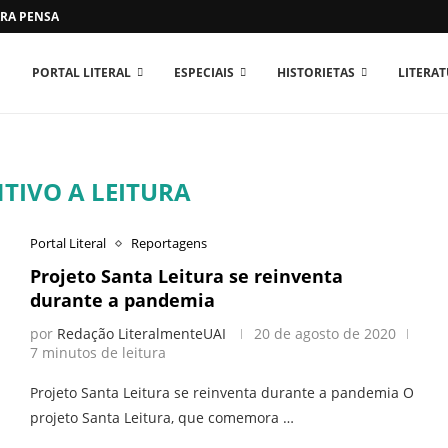
RA PENSAR O MUNDO...
PORTAL LITERAL
ESPECIAIS
HISTORIETAS
LITERA
TIVO A LEITURA
Portal Literal
Reportagens
Projeto Santa Leitura se reinventa
durante a pandemia
por
Redação LiteralmenteUAI
20 de agosto de 2020
7 minutos de leitura
Projeto Santa Leitura se reinventa durante a pandemia O
projeto Santa Leitura, que comemora …