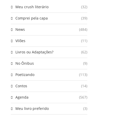
Meu crush literário
(32)
Comprei pela capa
(39)
News
(484)
Vilões
(11)
Livros ou Adaptações?
(62)
No Ônibus
(9)
Poetizando
(113)
Contos
(14)
Agenda
(567)
Meu livro preferido
(3)