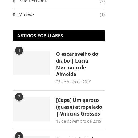
Belo Horizonte
(2)
Museus
(1)
ARTIGOS POPULARES
1
O escaravelho do
diabo | Lúcia
Machado de
Almeida
26 de maio de 2019
2
[Capa] Um garoto
(quase) atropelado
| Vinicius Grossos
18 de novembro de 2019
3