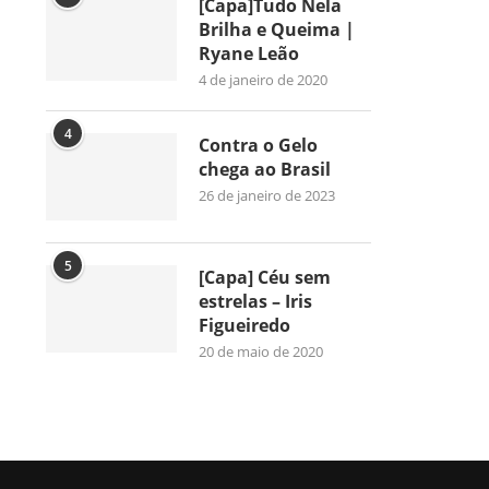
[Capa]Tudo Nela
Brilha e Queima |
Ryane Leão
4 de janeiro de 2020
4
Contra o Gelo
chega ao Brasil
26 de janeiro de 2023
5
[Capa] Céu sem
estrelas – Iris
Figueiredo
20 de maio de 2020