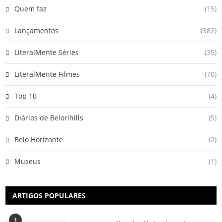
Quem faz
(15)
Lançamentos
(382)
LiteralMente Séries
(35)
LiteralMente Filmes
(70)
Top 10
(4)
Diários de Belorihills
(5)
Belo Horizonte
(2)
Museus
(1)
ARTIGOS POPULARES
1