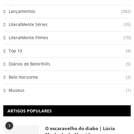
Lançamentos
(382)
LiteralMente Séries
(35)
LiteralMente Filmes
(70)
Top 10
(4)
Diários de Belorihills
(5)
Belo Horizonte
(2)
Museus
(1)
ARTIGOS POPULARES
1
O escaravelho do diabo | Lúcia