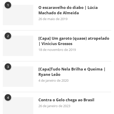
1
O escaravelho do diabo | Lúcia
Machado de Almeida
26 de maio de 2019
2
[Capa] Um garoto (quase) atropelado
| Vinicius Grossos
18 de novembro de 2019
3
[Capa]Tudo Nela Brilha e Queima |
Ryane Leão
4 de janeiro de 2020
4
Contra o Gelo chega ao Brasil
26 de janeiro de 2023