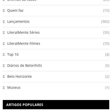
Quem faz
(15)
Lançamentos
(382)
LiteralMente Séries
(35)
LiteralMente Filmes
(70)
Top 10
(4)
Diários de Belorihills
(5)
Belo Horizonte
(2)
Museus
(1)
ARTIGOS POPULARES