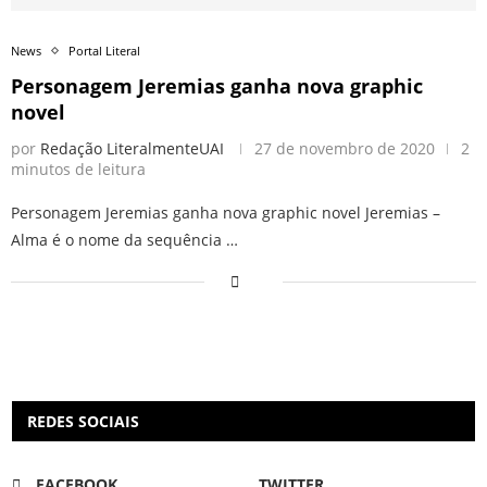
News
Portal Literal
Personagem Jeremias ganha nova graphic
novel
por
Redação LiteralmenteUAI
27 de novembro de 2020
2
minutos de leitura
Personagem Jeremias ganha nova graphic novel Jeremias –
Alma é o nome da sequência …
REDES SOCIAIS
FACEBOOK
TWITTER