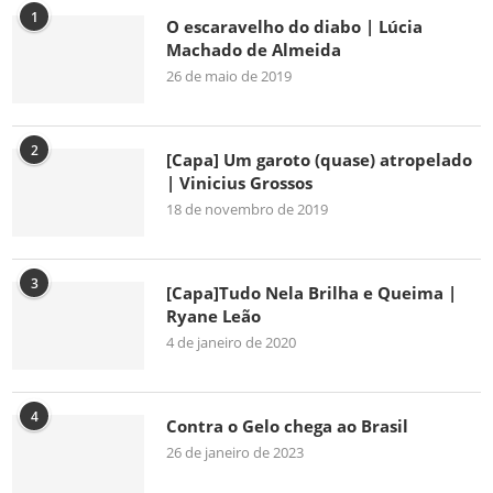
1
O escaravelho do diabo | Lúcia
Machado de Almeida
26 de maio de 2019
2
[Capa] Um garoto (quase) atropelado
| Vinicius Grossos
18 de novembro de 2019
3
[Capa]Tudo Nela Brilha e Queima |
Ryane Leão
4 de janeiro de 2020
4
Contra o Gelo chega ao Brasil
26 de janeiro de 2023