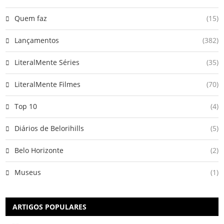
Quem faz
(15)
Lançamentos
(382)
LiteralMente Séries
(35)
LiteralMente Filmes
(70)
Top 10
(4)
Diários de Belorihills
(5)
Belo Horizonte
(2)
Museus
(1)
ARTIGOS POPULARES